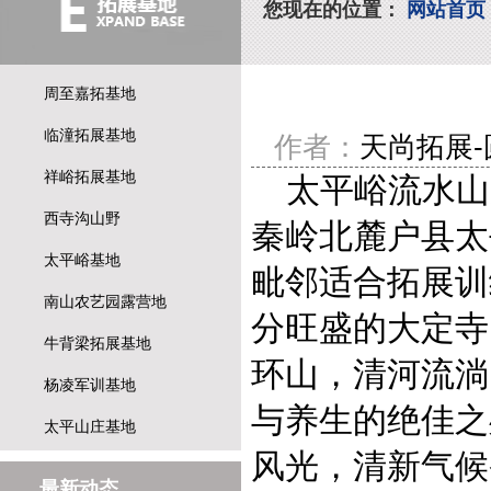
您现在的位置：
网站首页
周至嘉拓基地
临潼拓展基地
作者：
天尚拓展
祥峪拓展基地
太平峪流水山
西寺沟山野
秦岭北麓户县太
太平峪基地
毗邻适合拓展训
南山农艺园露营地
分旺盛的大定寺
牛背梁拓展基地
环山，清河流淌
杨凌军训基地
与养生的绝佳之
太平山庄基地
风光，清新气候
最新动态