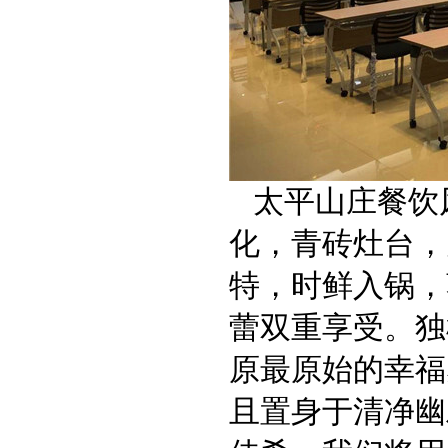
太平山庄餐饮
化，青砖灶台，
特，时鲜入锅，
蕾双重享受。独
原最原始的幸福
且置身于清净幽