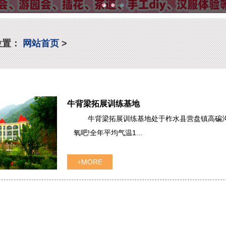
位置：
网站首页
>
牛背梁拓展训练基地
牛背梁拓展训练基地处于柞水县营盘镇高碥
氧吧!全年平均气温1...
+MORE